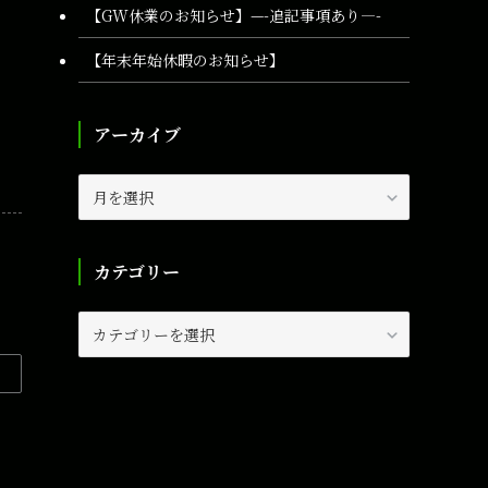
【GW休業のお知らせ】—-追記事項あり—-
【年末年始休暇のお知らせ】
アーカイブ
ア
ー
カ
イ
カテゴリー
ブ
カ
テ
ゴ
リ
ー