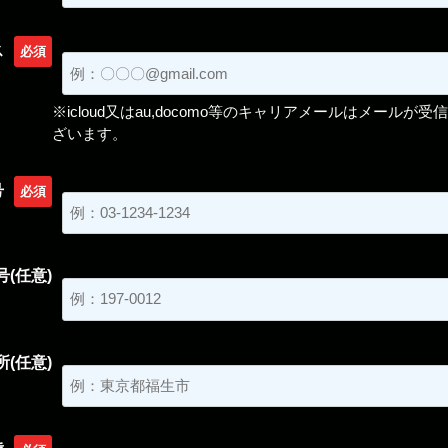
ス
必須
※icloud又はau,docomo等のキャリアメールはメールが
ざいます。
号
必須
(任意)
所(任意)