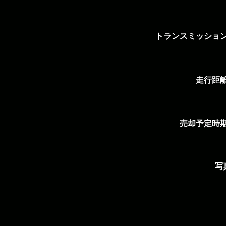
トランスミッショ
走行距
売却予定時
写