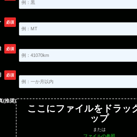
ン
必須
離
必須
期
必須
真(推奨)
ここにファイルをドラッグ
ップ
または
ファイルの参照