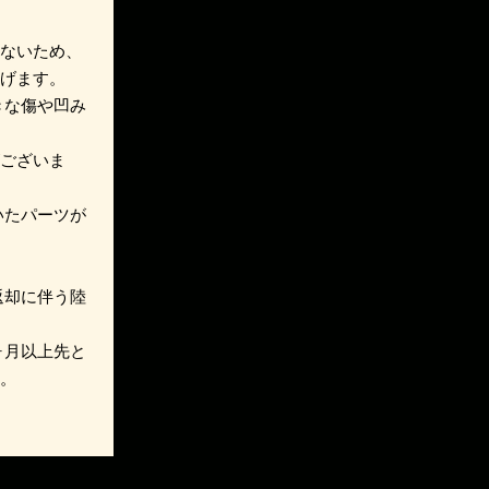
きないため、
上げます。
きな傷や凹み
がございま
いたパーツが
返却に伴う陸
ヶ月以上先と
す。