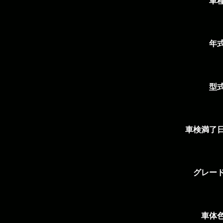
車
年
型
車検満了
グレー
車体