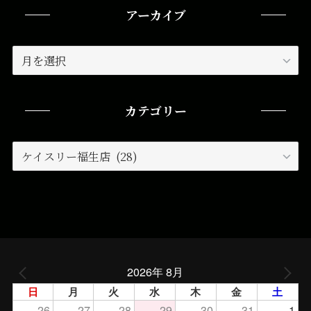
アーカイブ
ア
ー
カ
イ
カテゴリー
ブ
カ
テ
ゴ
リ
ー
2026年 8月
日
月
火
水
木
金
土
26
27
28
29
30
31
1