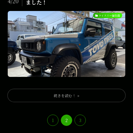
4/20
ました！
ケイスリー福生店
1
2
3